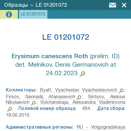
Образцы
–
LE 01201072
LE 01201072
LE 01201072
Erysimum canescens Roth⁣
⟮prelim. ID⟯
det. Melnikov, Denis Germanovich at
24.02.2023
Коллекторы:
Byalt, Vyacheslav Vyacheslavovich
;
Firsov, Gennadij Afanasievich
;
Sintsov, Aleksei
Nikolaevich
;
Volchanskaja, Aleksandra Vladimirovna
Полевой номер образца:
494.
Дата сбора:
18.06.2019.
Административные регионы:
RU - Volgogradskaya