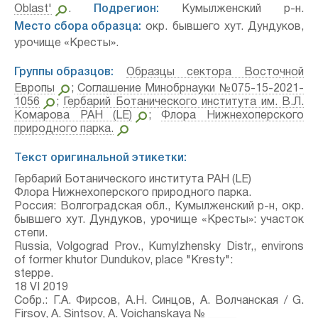
Oblast'
.
Подрегион:
Кумылженский р-н.
Место сбора образца:
окр. бывшего хут. Дундуков,
урочище «Кресты».
Группы образцов:
Образцы сектора Восточной
Европы
;
Соглашение Минобрнауки №075-15-2021-
1056
;
Гербарий Ботанического института им. В.Л.
Комарова РАН (LE)
;
Флора Нижнехоперского
природного парка.
Текст оригинальной этикетки:
Гербарий Ботанического института РАН (LE)
Флора Нижнехоперского природного парка.
Россия: Волгоградская обл., Кумылженский р-н, окр.
бывшего хут. Дундуков, урочище «Кресты»: участок
степи.
Russia, Volgograd Prov., Kumylzhensky Distr,, environs
of former khutor Dundukov, place "Kresty":
steppe.
18 VI 2019
Собр.: Г.А. Фирсов, А.Н. Синцов, А. Волчанская / G.
Firsov, A. Sintsov, A. Voichanskaya № _____