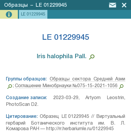
Образцы
–
LE 01229945
LE 01229945
LE 01229945
Iris halophila Pall.⁣
Группы образцов:
Образцы сектора Средней Азии
;
Соглашение Минобрнауки №075-15-2021-1056
Создание записи:
2023-03-29, Artyom Leostrin,
PhotoScan D2.
Цитирование:
Образец LE 01229945 // Виртуальный
гербарий Ботанического института им. В. Л.
Комарова РАН — http://rr.herbariumle.ru/01229945