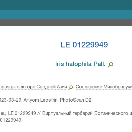
LE 01229949
Iris halophila Pall.⁣
бразцы сектора Средней Азии
;
Соглашение Минобрнаук
23-03-29, Artyom Leostrin, PhotoScan D2.
ец LE 01229949 // Виртуальный гербарий Ботанического 
ru/01229949