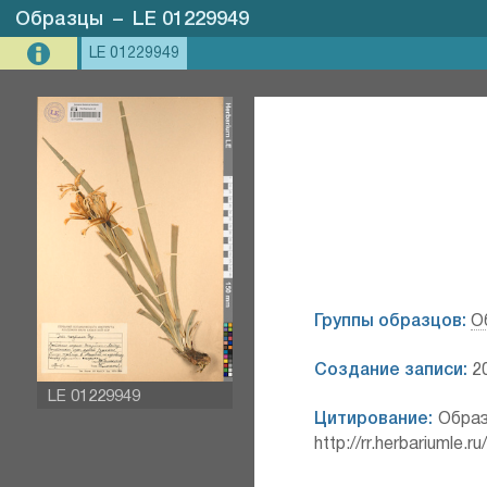
Образцы
–
LE 01229949
LE 01229949
Группы образцов:
О
Создание записи:
20
LE 01229949
Цитирование:
Образ
http://rr.herbariumle.