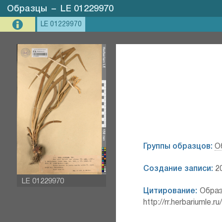
Образцы
–
LE 01229970
LE 01229970
Группы образцов:
О
Создание записи:
20
LE 01229970
Цитирование:
Образ
http://rr.herbariumle.