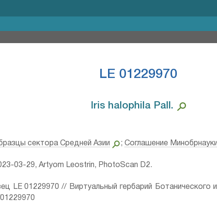
LE 01229970
Iris halophila Pall.⁣
бразцы сектора Средней Азии
;
Соглашение Минобрнаук
23-03-29, Artyom Leostrin, PhotoScan D2.
ец LE 01229970 // Виртуальный гербарий Ботанического 
ru/01229970