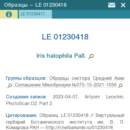
Образцы
–
LE 01230418
LE 01230417, LE 01230418
LE 01230418
Iris halophila Pall.⁣
Группы образцов:
Образцы сектора Средней Азии
;
Соглашение Минобрнауки №075-15-2021-1056
Создание записи:
2023-04-07, Artyom Leostrin,
PhotoScan D2. Part 2.
Цитирование:
Образец LE 01230418 // Виртуальный
гербарий Ботанического института им. В. Л.
Комарова РАН — http://rr.herbariumle.ru/01230418