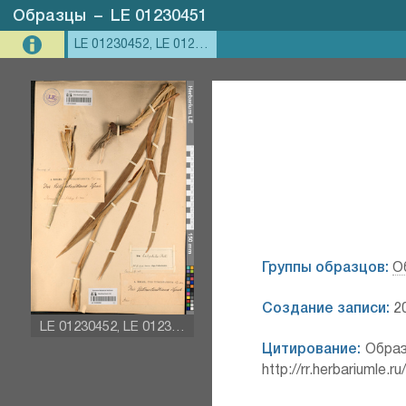
Образцы
–
LE 01230451
LE 01230452, LE 01230451
Группы образцов:
О
Создание записи:
20
LE 01230452, LE 01230451
Цитирование:
Образ
http://rr.herbariumle.