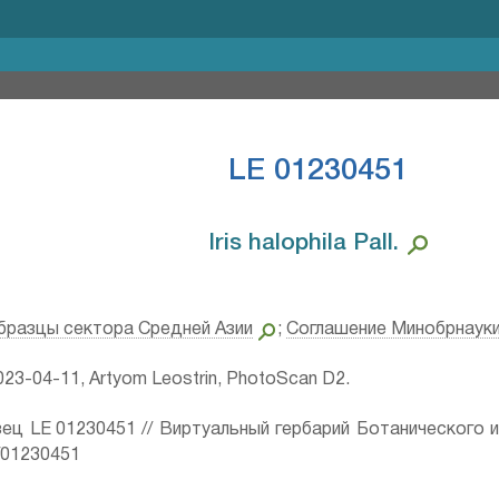
LE 01230451
Iris halophila Pall.⁣
бразцы сектора Средней Азии
;
Соглашение Минобрнаук
23-04-11, Artyom Leostrin, PhotoScan D2.
ец LE 01230451 // Виртуальный гербарий Ботанического 
ru/01230451