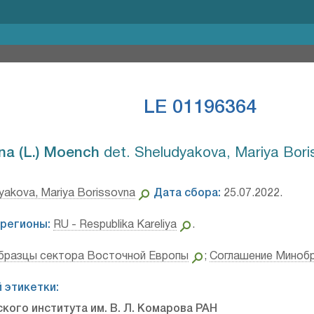
LE 01196364
na (L.) Moench⁣
det. Sheludyakova, Mariya Bori
yakova, Mariya Borissovna
Дата сбора:
25.07.2022.
регионы:
RU - Respublika Kareliya
.
бразцы сектора Восточной Европы
;
Соглашение Миноб
 этикетки:
кого института им. В. Л. Комарова РАН