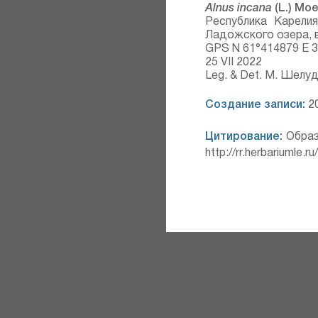
Alnus incana
(L.) Moe
Республика Карели
Ладожского озера, в
GPS N 61°414879 E 
25 VII 2022
Leg. & Det. М. Шелу
Создание записи:
20
Цитирование:
Образ
http://rr.herbariumle.