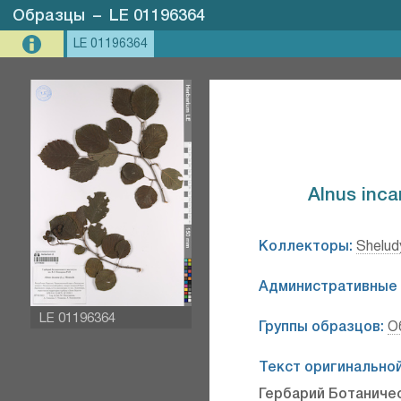
Образцы
–
LE 01196364
LE 01196364
Alnus inca
Коллекторы:
Shelud
Административные 
LE 01196364
Группы образцов:
О
Текст оригинальной
Гербарий Ботаничес