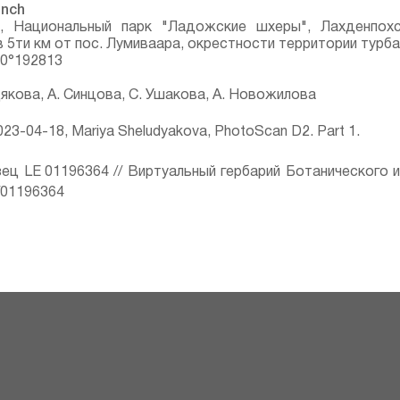
nch⁣
я, Национальный парк "Ладожские шхеры", Лахденпохс
 5ти км от пос. Лумиваара, окрестности территории турб
30°192813
дякова, А. Синцова, С. Ушакова, А. Новожилова
23-04-18, Mariya Sheludyakova, PhotoScan D2. Part 1.
ец LE 01196364 // Виртуальный гербарий Ботанического 
ru/01196364