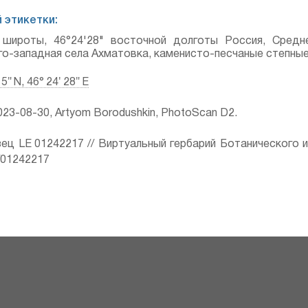
 этикетки:
й широты, 46°24'28" восточной долготы Россия, Средн
го-западная села Ахматовка, каменисто-песчаные степные
 5″ N, 46° 24′ 28″ E
23-08-30, Artyom Borodushkin, PhotoScan D2.
ец LE 01242217 // Виртуальный гербарий Ботанического 
ru/01242217