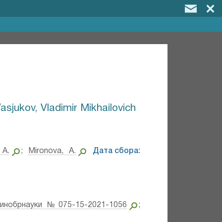
asjukov, Vladimir Mikhailovich
 A.
;
Mironova, A.
Дата сбора:
инобрнауки №075-15-2021-1056
;