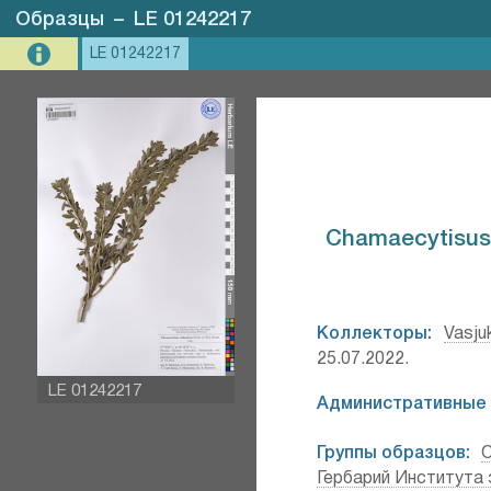
Образцы
–
LE 01242217
LE 01242217
Chamaecytisus r
Коллекторы:
Vasju
25.07.2022.
LE 01242217
Административные 
Группы образцов:
Гербарий Института