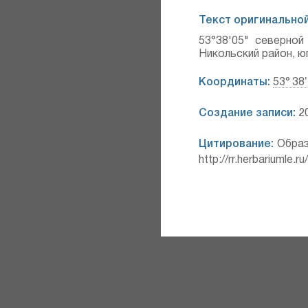
Текст оригинальной
53°38'05" северно
Никольский район, ю
Координаты:
53° 38′
Создание записи:
20
Цитирование:
Образ
http://rr.herbariumle.