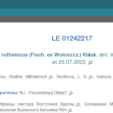
LE 01242217
uthenicus (Fisch. ex Woloszcz.) Klásk.⁣
det. V
at 25.07.2022
kov, Vladimir Mikhailovich
;
Novikova, L. A.
;
Ivanova,
регионы:
RU - Penzenskaya Oblast'
.
Образцы сектора Восточной Европы
;
Соглашение М
 экологии Волжского бассейна РАН