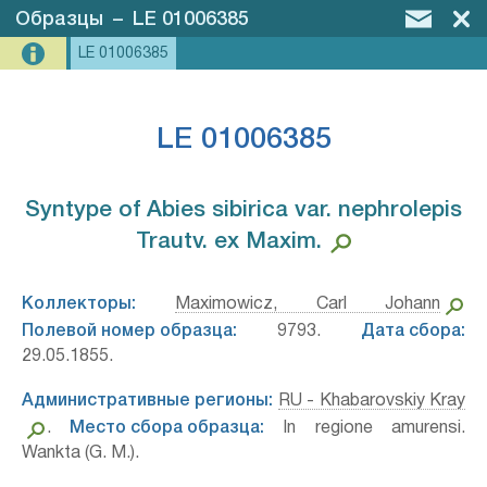
Образцы
–
LE 01006385
LE 01006385
LE 01006385
Syntype of Abies sibirica var. nephrolepis
Trautv. ex Maxim.⁣
Коллекторы:
Maximowicz, Carl Johann
Полевой номер образца:
9793.
Дата сбора:
29.05.1855.
Административные регионы:
RU - Khabarovskiy Kray
.
Место сбора образца:
In regione amurensi.
Wankta (G. M.).