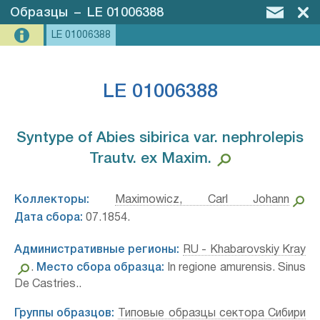
Образцы
–
LE 01006388
LE 01006388
LE 01006388
Syntype of Abies sibirica var. nephrolepis
Trautv. ex Maxim.⁣
Коллекторы:
Maximowicz, Carl Johann
Дата сбора:
07.1854.
Административные регионы:
RU - Khabarovskiy Kray
.
Место сбора образца:
In regione amurensis. Sinus
De Castries..
Группы образцов:
Типовые образцы сектора Сибири