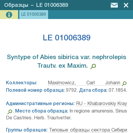
Образцы
–
LE 01006389
LE 01006389
LE 01006389
Syntype of Abies sibirica var. nephrolepis
Trautv. ex Maxim.⁣
Коллекторы:
Maximowicz, Carl Johann
Полевой номер образца:
9792.
Дата сбора:
07.1854.
Административные регионы:
RU - Khabarovskiy Kray
.
Место сбора образца:
In regione amurensis. Sinus
De Castries. Herb. Trautvetter.
Группы образцов:
Типовые образцы сектора Сибири