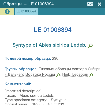
Образцы
–
LE 01006394
LE 01006394
LE 01006394
Syntype of Abies sibirica Ledeb.⁣
Полевой номер образца:
296.
Группы образцов:
Типовые образцы сектора Сибири
и Дальнего Востока России
;
Herb. Ledebour
Комментарий:
[Imported description]
Taxon: Abies sibirica Ledeb.
Type specimen category: Syntypus
Original paper: 1833, Fl. Alt. 4: 202