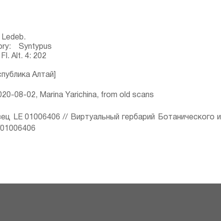
 Ledeb.
ory: Syntypus
l. Alt. 4: 202
спублика Алтай]
20-08-02, Marina Yarichina, from old scans
ец LE 01006406 // Виртуальный гербарий Ботанического 
ru/01006406