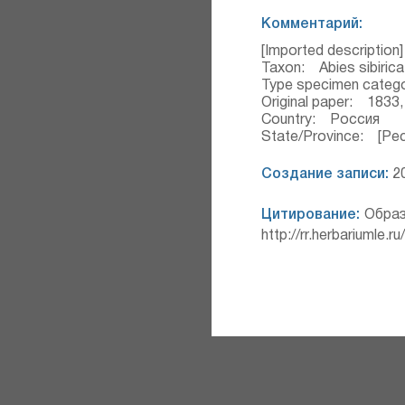
Комментарий:
[Imported description]
Taxon: Abies sibirica
Type specimen categ
Original paper: 1833, F
Country: Россия
State/Province: [Ре
Создание записи:
20
Цитирование:
Образ
http://rr.herbariumle.