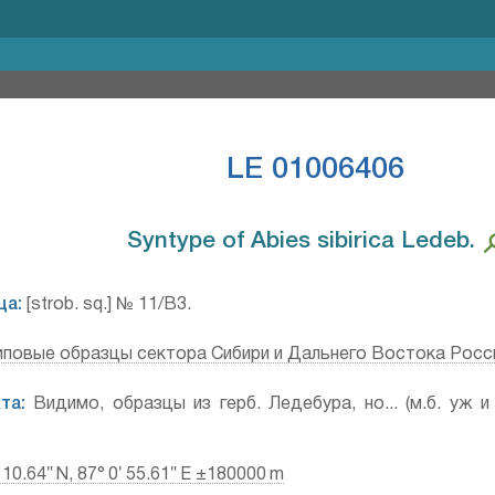
LE 01006406
Syntype of Abies sibirica Ledeb.⁣
ца:
[strob. sq.] № 11/B3.
иповые образцы сектора Сибири и Дальнего Востока Росс
та:
Видимо, образцы из герб. Ледебура, но... (м.б. уж и
 10.64″ N, 87° 0′ 55.61″ E ±180000 m