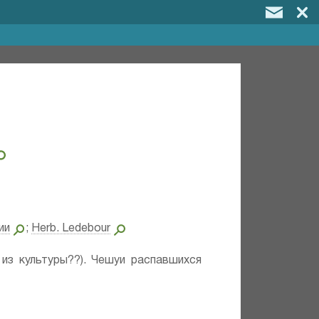
ии
;
Herb. Ledebour
 из культуры??). Чешуи распавшихся