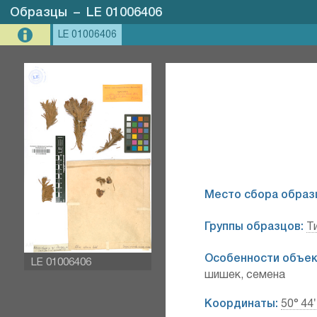
Образцы
–
LE 01006406
LE 01006406
Место сбора образ
Группы образцов:
Т
Особенности объек
LE 01006406
шишек, семена
Координаты:
50° 44′