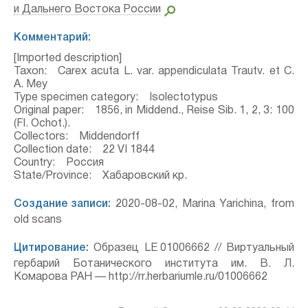
и Дальнего Востока России
Комментарий:
[Imported description]
Taxon: Carex acuta L. var. appendiculata Trautv. et C.
A. Mey
Type specimen category: Isolectotypus
Original paper: 1856, in Middend., Reise Sib. 1, 2, 3: 100
(Fl. Ochot.).
Collectors: Middendorff
Collection date: 22 VI 1844
Country: Россия
State/Province: Хабаровский кр.
Создание записи:
2020-08-02, Marina Yarichina, from
old scans
Цитирование:
Образец LE 01006662 // Виртуальный
гербарий Ботанического института им. В. Л.
Комарова РАН — http://rr.herbariumle.ru/01006662