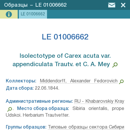
Образцы
–
LE 01006662
LE 01006662
LE 01006662
Isolectotype of Carex acuta var.
appendiculata Trautv. et C. A. Mey⁣
Коллекторы:
Middendorff, Alexander Fedorovich
Дата сбора:
22.06.1844.
Административные регионы:
RU - Khabarovskiy Kray
.
Место сбора образца:
Sibiria orientalis, prope
Udskoi. Herbarium Trautvetter.
Группы образцов:
Типовые образцы сектора Сибири