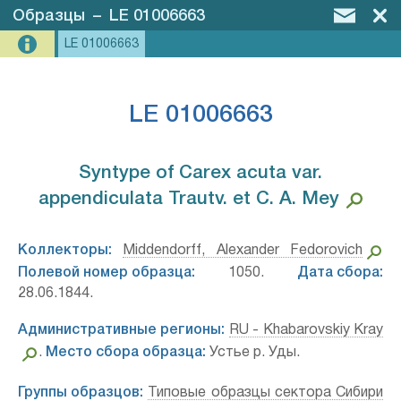
Образцы
–
LE 01006663
LE 01006663
LE 01006663
Syntype of Carex acuta var.
appendiculata Trautv. et C. A. Mey⁣
Коллекторы:
Middendorff, Alexander Fedorovich
Полевой номер образца:
1050.
Дата сбора:
28.06.1844.
Административные регионы:
RU - Khabarovskiy Kray
.
Место сбора образца:
Устье р. Уды.
Группы образцов:
Типовые образцы сектора Сибири