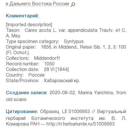
и Дальнего Востока России
Комментарий:
[Imported description]
Taxon: Carex acuta L. var. appendiculata Trautv. et C.
A. Mey
Type specimen category: Syntypus
Original paper: 1856, in Middend., Reise Sib. 1, 2, 3: 100
(Fl. Ochot.).
Collectors: Middendorff
Record number: 1050
Collection date: 28 VI [1844]
Country: Россия
State/Province: Хабаровский кр.
Создание записи:
2020-08-02, Marina Yarichina, from
old scans
Цитирование:
Образец LE 01006663 // Виртуальный
гербарий Ботанического института им. В. Л.
Комарова РАН — http://rr.herbariumle.ru/01006663