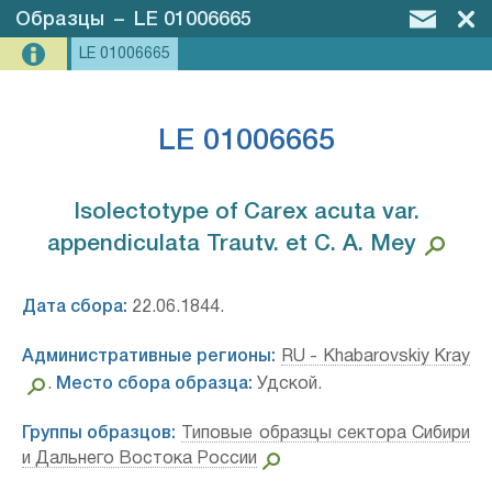
Образцы
–
LE 01006665
LE 01006665
LE 01006665
Isolectotype of Carex acuta var.
appendiculata Trautv. et C. A. Mey⁣
Дата сбора:
22.06.1844.
Административные регионы:
RU - Khabarovskiy Kray
.
Место сбора образца:
Удской.
Группы образцов:
Типовые образцы сектора Сибири
и Дальнего Востока России