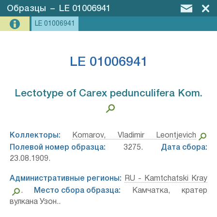
Образцы
–
LE 01006941
LE 01006941
LE 01006941
Lectotype of Carex pedunculifera Kom.⁣
Коллекторы:
Komarov, Vladimir Leontjevich
Полевой номер образца:
3275.
Дата сбора:
23.08.1909.
Административные регионы:
RU - Kamtchatski Kray
.
Место сбора образца:
Камчатка, кратер
вулкана Узон..