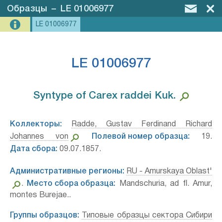
Образцы
–
LE 01006977
LE 01006977
LE 01006977
Syntype of Carex raddei Kuk.⁣
Коллекторы:
Radde, Gustav Ferdinand Richard
Johannes von
Полевой номер образца:
19.
Дата сбора:
09.07.1857.
Административные регионы:
RU - Amurskaya Oblast'
.
Место сбора образца:
Mandschuria, ad fl. Amur,
montes Burejae..
Группы образцов:
Типовые образцы сектора Сибири