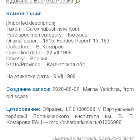
и Дальнего Востока России
Комментарий:
[Imported description]
Taxon: Carex riabushinskii Kom.
Type specimen category: Isotypus
Original paper: 1915, Feddes Repert. 13: 163.
Collectors: В. Комаров
Collection date: 22 VII 1909
Country: Россия
State/Province: Камчатская обл.
На этикетке дата - 9 VII 1909
Создание записи:
2020-08-02, Marina Yarichina, from
old scans
Цитирование:
Образец LE 01006988 // Виртуальный
гербарий Ботанического института им. В. Л.
Комарова РАН — http://rr.herbariumle.ru/01006988
Дмитрий Сластунов, 03.08.2020 00:44