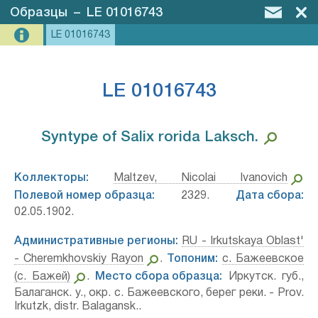
Образцы
–
LE 01016743
LE 01016743
LE 01016743
Syntype of Salix rorida Laksch.⁣
Коллекторы:
Maltzev, Nicolai Ivanovich
Полевой номер образца:
2329.
Дата сбора:
02.05.1902.
Административные регионы:
RU - Irkutskaya Oblast'
- Cheremkhovskiy Rayon
.
Топоним:
с. Бажеевское
(с. Бажей)
.
Место сбора образца:
Иркутск. губ.,
Балаганск. у., окр. с. Бажеевского, берег реки. - Prov.
Irkutzk, distr. Balagansk..