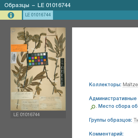
Образцы
–
LE 01016744
LE 01016744
Коллекторы:
Maltzev
Административные 
.
Место сбора об
LE 01016744
Группы образцов:
Т
Комментарий: