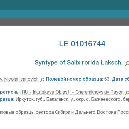
LE 01016744
Syntype of Salix rorida Laksch.⁣
, Nicolai Ivanovich
Полевой номер образца:
53.
Дата с
регионы:
RU - Irkutskaya Oblast' - Cheremkhovskiy Rayon
разца:
Иркутск. губ., Балаганск. у., окр. с. Бажеевского, бе
иповые образцы сектора Сибири и Дальнего Востока Росс