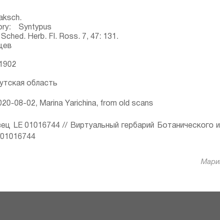
aksch.
ory: Syntypus
Sched. Herb. Fl. Ross. 7, 47: 131.
цев
 1902
утская область
20-08-02, Marina Yarichina, from old scans
ец LE 01016744 // Виртуальный гербарий Ботанического 
ru/01016744
Марин