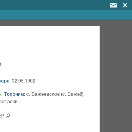
бора:
02.05.1902.
.
Топоним:
с. Бажеевское (с. Бажей)
рег реки..
ии