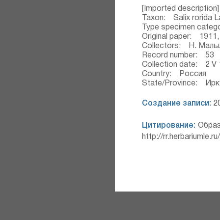
[Imported description]
Taxon: Salix rorida L
Type specimen categ
Original paper: 1911, 
Collectors: Н. Маль
Record number: 53
Collection date: 2 V
Country: Россия
State/Province: Ирк
Создание записи:
20
Цитирование:
Образ
http://rr.herbariumle.