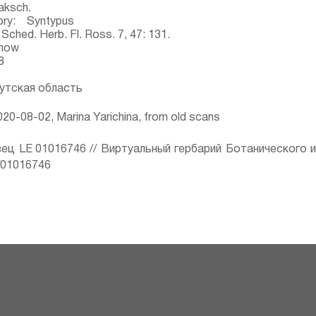
aksch.
ory: Syntypus
Sched. Herb. Fl. Ross. 7, 47: 131.
inow
8
утская область
20-08-02, Marina Yarichina, from old scans
ец LE 01016746 // Виртуальный гербарий Ботанического 
ru/01016746