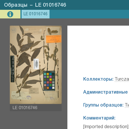
Образцы
–
LE 01016746
LE 01016746
Коллекторы:
Turcza
Административные 
Группы образцов:
Т
LE 01016746
Комментарий:
[Imported description]