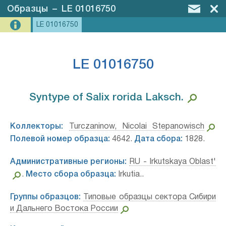
Образцы
–
LE 01016750
LE 01016750
LE 01016750
Syntype of Salix rorida Laksch.⁣
Коллекторы:
Turczaninow, Nicolai Stepanowisch
Полевой номер образца:
4642.
Дата сбора:
1828.
Административные регионы:
RU - Irkutskaya Oblast'
.
Место сбора образца:
Irkutia..
Группы образцов:
Типовые образцы сектора Сибири
и Дальнего Востока России