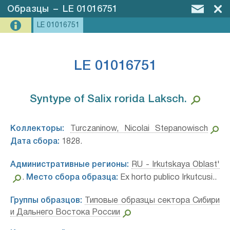
Образцы
–
LE 01016751
LE 01016751
LE 01016751
Syntype of Salix rorida Laksch.⁣
Коллекторы:
Turczaninow, Nicolai Stepanowisch
Дата сбора:
1828.
Административные регионы:
RU - Irkutskaya Oblast'
.
Место сбора образца:
Ex horto publico Irkutcusi..
Группы образцов:
Типовые образцы сектора Сибири
и Дальнего Востока России