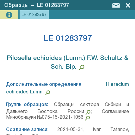
Образцы
–
LE 01283797
LE 01283797
LE 01283797
Pilosella echioides (Lumn.) F.W. Schultz &
Sch. Bip.⁣
Дополнительные определения:
Hieracium
echioides Lumn.⁣
Группы образцов:
Образцы сектора Сибири и
Дальнего Востока России
;
Соглашение
Минобрнауки №075-15-2021-1056
Создание записи:
2024-05-31, Ivan Tatanov,