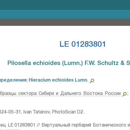
LE 01283801
Pilosella echioides (Lumn.) F.W. Schultz & Sc
пределения:
Hieracium echioides Lumn.⁣
бразцы сектора Сибири и Дальнего Востока России
24-05-31, Ivan Tatanov, PhotoScan D2.
ец LE 01283801 // Виртуальный гербарий Ботанического 