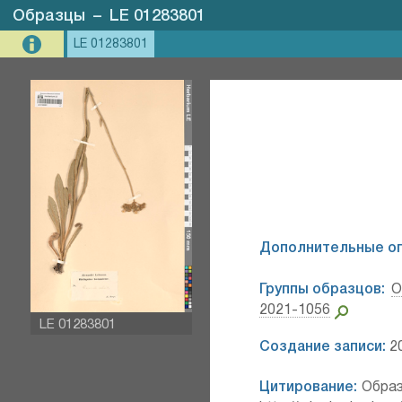
Образцы
–
LE 01283801
LE 01283801
Дополнительные о
Группы образцов:
О
2021-1056
LE 01283801
Создание записи:
20
Цитирование:
Образ