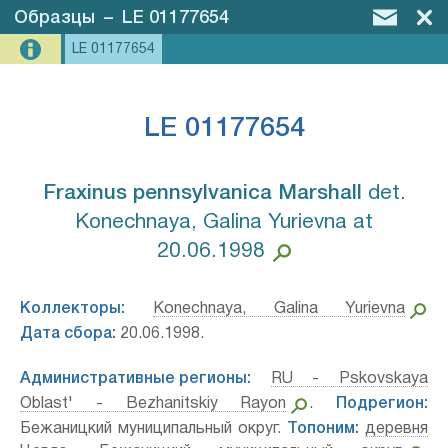
Образцы
–
LE 01177654
LE 01177654
LE 01177654
Fraxinus pennsylvanica Marshall⁣
det.
Konechnaya, Galina Yurievna at
20.06.1998
Коллекторы:
Konechnaya, Galina Yurievna
Дата сбора:
20.06.1998.
Административные регионы:
RU - Pskovskaya
Oblast' - Bezhanitskiy Rayon
.
Подрегион:
Бежаницкий муниципальный округ.
Топоним:
деревня