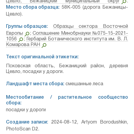
Цевло, Бежаницкий муниципальный округ
.
Место сбора образца:
58К-005 (дорога Бежаницы-
Цевло).
Группы образцов:
Образцы сектора Восточной
Европы
;
Соглашение Минобрнауки №075-15-2021-
1056
;
Гербарий Ботанического института им. В. Л.
Комарова РАН
Текст оригинальной этикетки:
Псковская область, Бежаницкий район, деревня
Цевло, посадки у дороги.
Ландшафт места сбора:
смешанные леса
Местообитание / растительное сообщество
сбора:
посадки у дороги
Создание записи:
2024-08-12, Artyom Borodushkin,
PhotoScan D2.