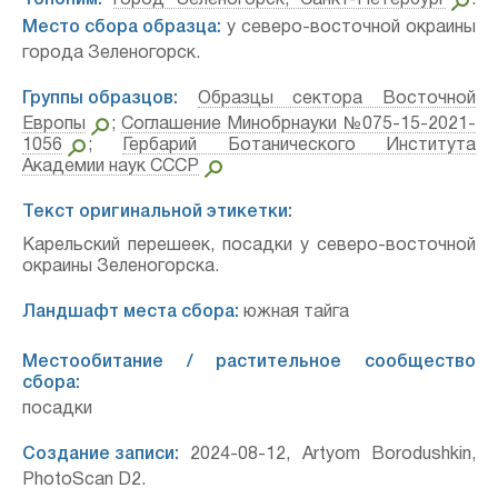
Топоним:
город Зеленогорск, Санкт-Петербург
.
Место сбора образца:
у северо-восточной окраины
города Зеленогорск.
Группы образцов:
Образцы сектора Восточной
Европы
;
Соглашение Минобрнауки №075-15-2021-
1056
;
Гербарий Ботанического Института
Академии наук СССР
Текст оригинальной этикетки:
Карельский перешеек, посадки у северо-восточной
окраины Зеленогорска.
Ландшафт места сбора:
южная тайга
Местообитание / растительное сообщество
сбора:
посадки
Создание записи:
2024-08-12, Artyom Borodushkin,
PhotoScan D2.