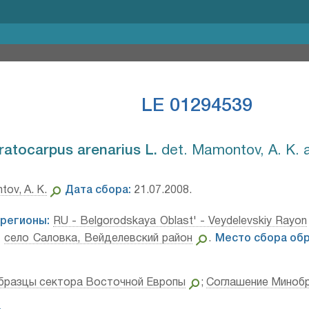
LE 01294539
ratocarpus arenarius L.⁣
det. Mamontov, A. K. 
ov, A. K.
Дата сбора:
21.07.2008.
регионы:
RU - Belgorodskaya Oblast' - Veydelevskiy Rayon
:
село Саловка, Вейделевский район
.
Место сбора обр
бразцы сектора Восточной Европы
;
Соглашение Миноб