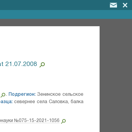
at 21.07.2008
.
Подрегион:
Зенинское сельское
азца:
севернее села Саловка, балка
рнауки №075-15-2021-1056