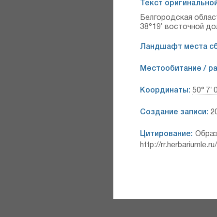
Текст оригинальной
Белгородская област
38°19′ восточной до
Ландшафт места сб
Местообитание / р
Координаты:
50° 7′ 
Создание записи:
20
Цитирование:
Образ
http://rr.herbariumle.