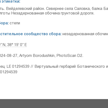
 этикетки:
ь. Вейделевский район. Севернее села Саловка, балка Ба
лготы Незадернованная обочина грунтовой дороги.
ора:
степи
астительное сообщество сбора:
незадернованная обочин
0″ N, 38° 19′ 0″ E
24-08-27, Artyom Borodushkin, PhotoScan D2.
ец LE 01294539 // Виртуальный гербарий Ботанического 
ru/01294539