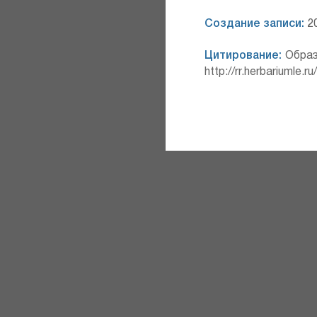
Создание записи:
20
Цитирование:
Образ
http://rr.herbariumle.