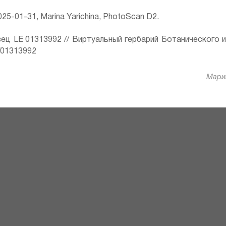
25-01-31, Marina Yarichina, PhotoScan D2.
ец LE 01313992 // Виртуальный гербарий Ботанического 
ru/01313992
Марин