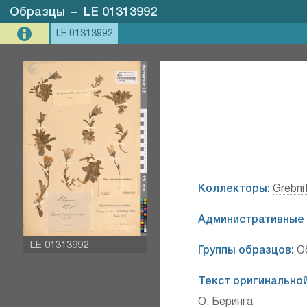
Образцы
–
LE 01313992
LE 01313992
Коллекторы:
Grebnit
Административные 
LE 01313992
Группы образцов:
О
Текст оригинальной
О. Беринга