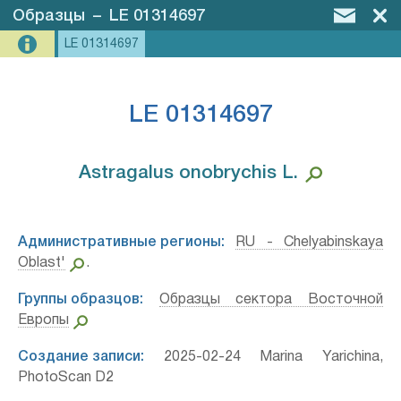
Образцы
–
LE 01314697
LE 01314697
LE 01314697
Astragalus onobrychis L.⁣
Административные регионы:
RU - Chelyabinskaya
Oblast'
.
Группы образцов:
Образцы сектора Восточной
Европы
Создание записи:
2025-02-24 Marina Yarichina,
PhotoScan D2