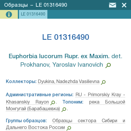
Образцы
–
LE 01316490
LE 01316490
LE 01316490
Euphorbia lucorum Rupr. ex Maxim.⁣
det.
Prokhanov, Yaroslav Ivanovich
Коллекторы:
Dyukina, Nadezhda Vasilievna
Административные регионы:
RU - Primorskiy Kray -
Khasanskiy Rayon
.
Топоним:
река Большой
Монгугай (Барабашевка)
.
Группы образцов:
Образцы сектора Сибири и
Дальнего Востока России