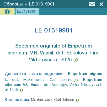
Образцы
–
LE 01319901
LE 01319901
LE 01319901
Specimen originale of Empetrum
sibiricum V.N. Vassil.⁣
det. Sokolova, Irina
Viktorovna at 2025
Дополнительные определения:
Empetrum nigrum
L.⁣
det. Maximowicz, Carl Johann
;
Empetrum
sibiricum V.N. Vassil.⁣
det. Vassiljev, Viktor Nikolayevich
at 1945
Коллекторы:
Maximowicz, Carl Johann