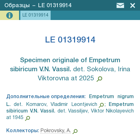
Образцы
–
LE 01319914
LE 01319914
LE 01319914
Specimen originale of Empetrum
sibiricum V.N. Vassil.⁣
det. Sokolova, Irina
Viktorovna at 2025
Дополнительные определения:
Empetrum nigrum
L.⁣
det. Komarov, Vladimir Leontjevich
;
Empetrum
sibiricum V.N. Vassil.⁣
det. Vassiljev, Viktor Nikolayevich
at 1945
Коллекторы:
Pokrovsky, A.