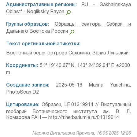
Административные регионы:
RU - Sakhalinskaya
Oblast' - Noglikskiy Rayon
.
Группы образцов:
Образцы сектора Сибири и
Дальнего Востока России
Текст оригинальной этикетки:
Восточный берег острова Сахалина. Залив Луньский.
Координаты:
51° 19′ 40.67″ N, 143° 24′ 32.94″ E ±2000
m
Создание записи:
2025-05-16 Marina Yarichina,
PhotoScan D2
Цитирование:
Образец LE 01319914 // Виртуальный
гербарий Ботанического института им. В. Л.
Комарова РАН — http://rr.herbariumle.ru/01319914
Марина Витальевна Яричина, 16.05.2025 12:26