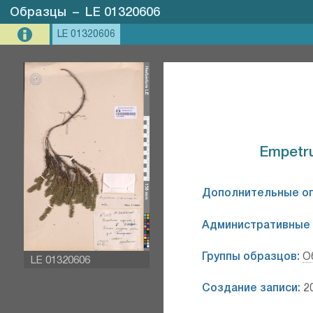
Образцы
–
LE 01320606
LE 01320606
Empetrum
Дополнительные о
Административные 
Группы образцов:
О
LE 01320606
Создание записи:
20