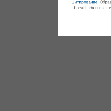
Цитирование:
Образ
http://rr.herbariumle.