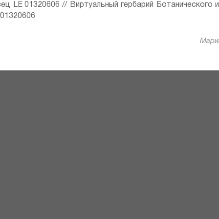
ец LE 01320606 // Виртуальный гербарий Ботанического 
ru/01320606
Марин