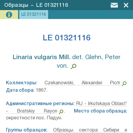
Образцы
–
LE 01321116
LE 01321116
LE 01321116
Linaria vulgaris Mill.⁣
det. Glehn, Peter
von.
Коллекторы:
Czekanowski, Alexander Piotr
Дата сбора:
1867.
Административные регионы:
RU - Irkutskaya Oblast'
- Bratskiy Rayon
.
Место сбора образца:
окрестности пос. Падун.
Группы образцов:
Образцы сектора Сибири и