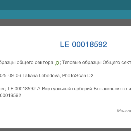
LE 00018592
бразцы общего сектора
;
Типовые образцы Общего сек
25-09-06 Tatiana Lebedeva, PhotoScan D2
ец LE 00018592 // Виртуальный гербарий Ботанического 
ru/00018592
Мельни