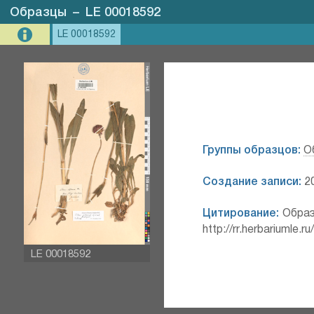
Образцы
–
LE 00018592
LE 00018592
Группы образцов:
О
Создание записи:
20
Цитирование:
Образ
http://rr.herbariumle.
LE 00018592