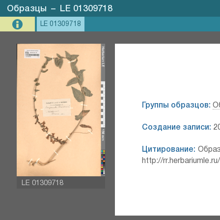
Образцы
–
LE 01309718
LE 01309718
Группы образцов:
О
Создание записи:
20
Цитирование:
Образ
http://rr.herbariumle.
LE 01309718