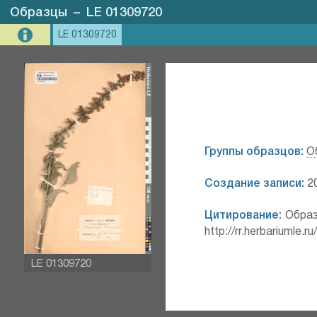
Образцы
–
LE 01309720
LE 01309720
Группы образцов:
О
Создание записи:
20
Цитирование:
Образ
http://rr.herbariumle.
LE 01309720