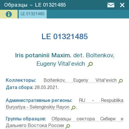
Образцы
–
LE 01321485
LE 01321485
LE 01321485
Iris potaninii Maxim.⁣
det. Boltenkov,
Eugeny Vital'evich
Коллекторы:
Boltenkov, Eugeny Vital'evich
Дата сбора:
28.05.2021.
Административные регионы:
RU - Respublika
Buryatiya - Selenginskiy Rayon
.
Группы образцов:
Образцы сектора Сибири и
Дальнего Востока России