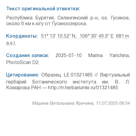
Текст оригинальной этикетки:
Республика Бурятия, Селенгинский р-н, оз. Гусиное,
около 6 км к югу от Гусиноозерска.
Координаты:
51° 13′ 10.52″ N, 106° 30′ 49.9″ E 681 m
a.s.l.
Создание записи:
2025-07-10 Marina Yarichina,
PhotoScan D2
Цитирование:
Образец LE 01321485 // Виртуальный
гербарий Ботанического института им. В. Л.
Комарова РАН — http://rr.herbariumle.ru/01321485
Марина Витальевна Яричина, 11.07.2025 08:54