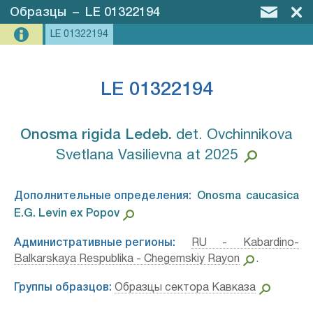
Образцы
–
LE 01322194
LE 01322194
LE 01322194
Onosma rigida Ledeb.⁣
det. Ovchinnikova
Svetlana Vasilievna at 2025
Дополнительные определения:
Onosma caucasica
E.G. Levin ex Popov⁣
Административные регионы:
RU - Kabardino-
Balkarskaya Respublika - Chegemskiy Rayon
.
Группы образцов:
Образцы сектора Кавказа