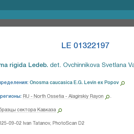
LE 01322197
a rigida Ledeb.⁣
det. Ovchinnikova Svetlana Va
пределения:
Onosma caucasica E.G. Levin ex Popov⁣
регионы:
RU - North Ossetia - Alagirskiy Rayon
.
бразцы сектора Кавказа
25-09-02 Ivan Tatanov, PhotoScan D2