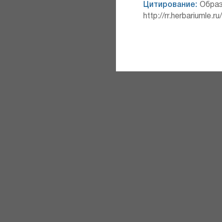
Цитирование:
Образ
http://rr.herbariumle.