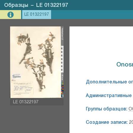
Образцы
–
LE 01322197
LE 01322197
Onosm
Дополнительные о
Административные 
LE 01322197
Группы образцов:
О
Создание записи:
20