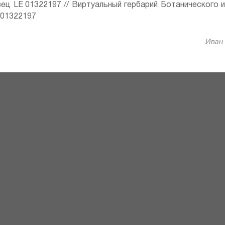
ец LE 01322197 // Виртуальный гербарий Ботанического 
ru/01322197
Иван 