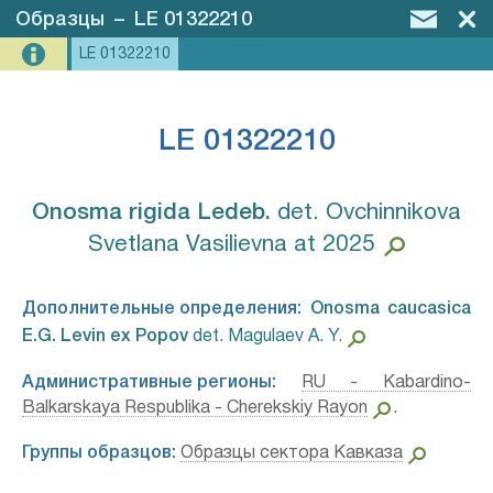
Образцы
–
LE 01322210
LE 01322210
LE 01322210
Onosma rigida Ledeb.⁣
det. Ovchinnikova
Svetlana Vasilievna at 2025
Дополнительные определения:
Onosma caucasica
E.G. Levin ex Popov⁣
det. Magulaev A. Y.
Административные регионы:
RU - Kabardino-
Balkarskaya Respublika - Cherekskiy Rayon
.
Группы образцов:
Образцы сектора Кавказа