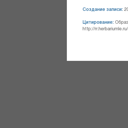
Создание записи:
20
Цитирование:
Образ
http://rr.herbariumle.