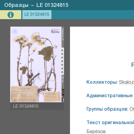
Образцы
–
LE 01324815
LE 01324815
P
Коллекторы:
Skaloz
Административные 
LE 01324815
Группы образцов:
О
Текст оригинальной
Берёзов