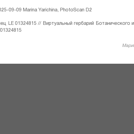
25-09-09 Marina Yarichina, PhotoScan D2
ец LE 01324815 // Виртуальный гербарий Ботанического 
ru/01324815
Марин