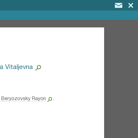
 Vitaljevna
- Beryozovsky Rayon
.