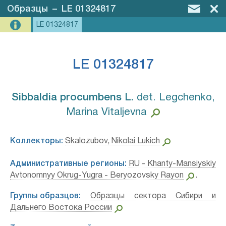
Образцы
–
LE 01324817
LE 01324817
LE 01324817
Sibbaldia procumbens L.⁣
det. Legchenko,
Marina Vitaljevna
Коллекторы:
Skalozubov, Nikolai Lukich
Административные регионы:
RU - Khanty-Mansiyskiy
Avtonomnyy Okrug-Yugra - Beryozovsky Rayon
.
Группы образцов:
Образцы сектора Сибири и
Дальнего Востока России