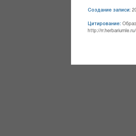
Создание записи:
20
Цитирование:
Образ
http://rr.herbariumle.