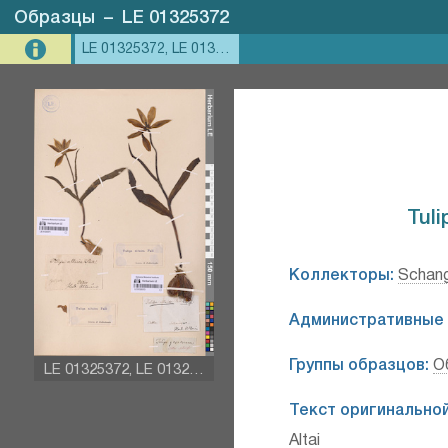
Образцы
–
LE 01325372
LE 01325372, LE 01325371
Tuli
Коллекторы:
Schang
Административные 
Группы образцов:
О
LE 01325372, LE 01325371
Текст оригинальной
Altai