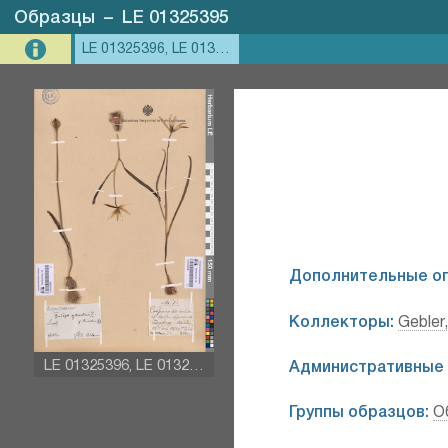
Образцы
–
LE 01325395
LE 01325396, LE 01325395
Дополнительные о
Коллекторы:
Gebler,
LE 01325396, LE 01325395
Административные 
Группы образцов:
О