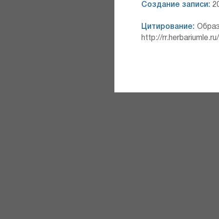
Создание записи:
20
Цитирование:
Образ
http://rr.herbariumle.