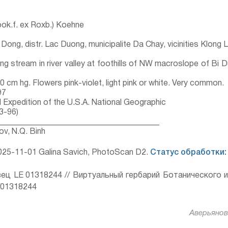
ook.f. ex Roxb.) Koehne
Dong, distr. Lac Duong, municipalite Da Chay, vicinities Klong L
 stream in river valley at foothills of NW macroslope of Bi D
0 cm hg. Flowers pink-violet, light pink or white. Very common.
97
l Expedition of the U.S.A. National Geographic
3-96)
________________________________________
ov, N.Q. Binh
25-11-01 Galina Savich, PhotoScan D2.
Статус обработки:
ец LE 01318244 // Виртуальный гербарий Ботанического 
ru/01318244
Аверьянов 