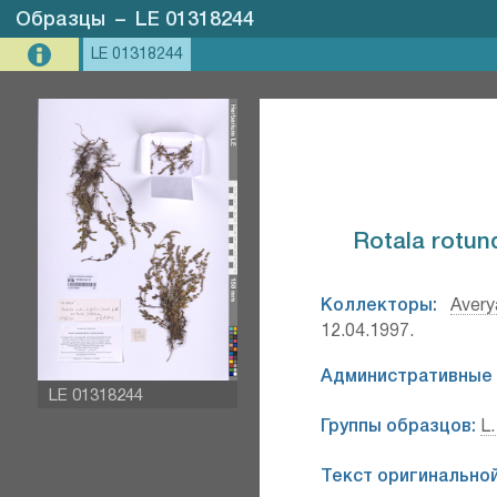
Образцы
–
LE 01318244
LE 01318244
Rotala rotund
Коллекторы:
Avery
12.04.1997.
Административные 
LE 01318244
Группы образцов:
L.
Текст оригинальной