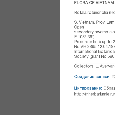
FLORA OF VIETNAM
Rotala rotundifolia (H
S. Vietnam, Prov. Lam 
Open
secondary swamp along
E 108° 39').
Prostrate herb up to 2
No VH 3895 12.04.19
International Botanica
Society (grant No 580
___________________
Collectors: L. Averyan
Создание записи:
20
Цитирование:
Образ
http://rr.herbariumle.