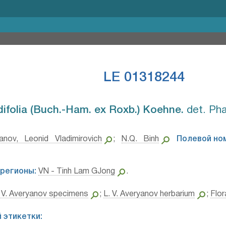
LE 01318244
ifolia (Buch.-Ham. ex Roxb.) Koehne.⁣
det. Pha
anov, Leonid Vladimirovich
;
N.Q. Binh
Полевой но
регионы:
VN - Tinh Lam GJong
.
 V. Averyanov specimens
;
L. V. Averyanov herbarium
;
Flor
 этикетки: