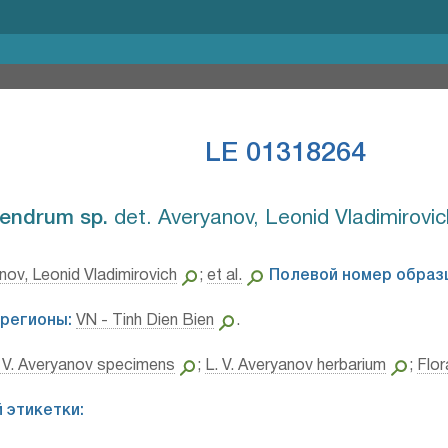
LE 01318264
endrum sp.⁣
det. Averyanov, Leonid Vladimirovi
nov, Leonid Vladimirovich
;
et al.
Полевой номер образ
регионы:
VN - Tinh Dien Bien
.
 V. Averyanov specimens
;
L. V. Averyanov herbarium
;
Flor
 этикетки: