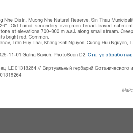
g Nhe Distr., Muong Nhe Natural Reserve, Sin Thau Municipalit
’26”. Old humid secondary evergreen broad-leaved submont
ne at elevations 700–800 m a.s.l. along small stream. Creep
its bright red. Common.
yanov, Tran Huy Thai, Khang Sinh Nguyen, Cuong Huu Nguyen, 
25-11-01 Galina Savich, PhotoScan D2.
Статус обработки:
ец LE 01318264 // Виртуальный гербарий Ботанического 
ru/01318264
Майса