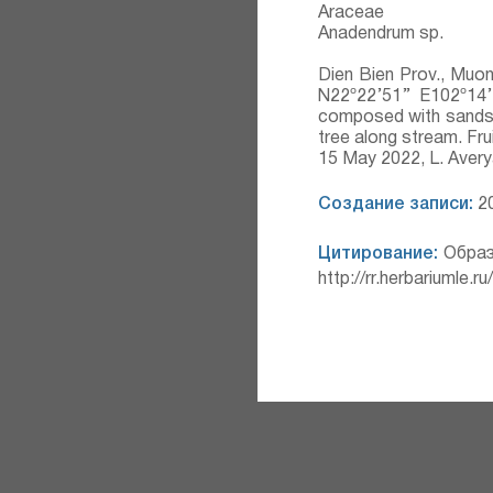
Araceae
Anadendrum sp.
Dien Bien Prov., Muon
N22º22’51’’ E102º14
composed with sandsto
tree along stream. Fru
15 May 2022, L. Aver
Создание записи:
20
Цитирование:
Образ
http://rr.herbariumle.