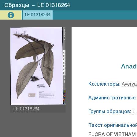
Образцы
–
LE 01318264
LE 01318264
Anad
Коллекторы:
Averya
Административные 
LE 01318264
Группы образцов:
L.
Текст оригинальной
FLORA OF VIETNAM