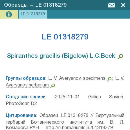
Образцы
–
LE 01318279
LE 01318279
LE 01318279
Spiranthes gracilis (Bigelow) L.C.Beck⁣
Группы образцов:
L. V. Averyanov specimens
;
L. V.
Averyanov herbarium
Создание записи:
2025-11-01 Galina Savich,
PhotoScan D2
Цитирование:
Образец LE 01318279 // Виртуальный
гербарий Ботанического института им. В. Л.
Комарова РАН — http://rr.herbariumle.ru/01318279